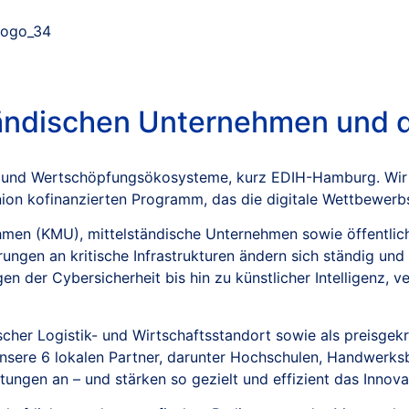
ändischen Unternehmen und de
und Wertschöpfungsökosysteme, kurz EDIH-Hamburg. Wir sin
on kofinanzierten Programm, das die digitale Wettbewerbsf
rnehmen (KMU), mittelständische Unternehmen sowie öffentl
ungen an kritische Infrastrukturen ändern sich ständig un
n der Cybersicherheit bis hin zu künstlicher Intelligenz, v
scher Logistik- und Wirtschaftsstandort sowie als preisgek
sere 6 lokalen Partner, darunter Hochschulen, Handwerksbe
istungen an – und stärken so gezielt und effizient das Inno