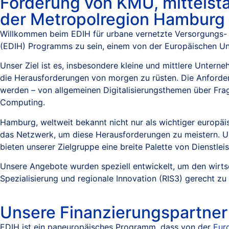
Förderung von KMU, mittelst
der Metropolregion Hamburg
Willkommen beim EDIH für urbane vernetzte Versorgungs- 
(EDIH) Programms zu sein, einem von der Europäischen Uni
Unser Ziel ist es, insbesondere kleine und mittlere Unte
die Herausforderungen von morgen zu rüsten. Die Anforder
werden – von allgemeinen Digitalisierungsthemen über Frage
Computing.
Hamburg, weltweit bekannt nicht nur als wichtiger europäi
das Netzwerk, um diese Herausforderungen zu meistern. Un
bieten unserer Zielgruppe eine breite Palette von Dienstle
Unsere Angebote wurden speziell entwickelt, um den wirts
Spezialisierung und regionale Innovation (RIS3) gerecht zu
Unsere Finanzierungspartner
EDIH ist ein paneuropäisches Programm, dass von der
Eur