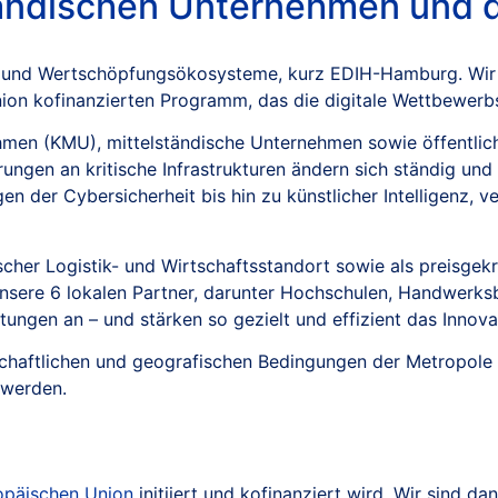
ändischen Unternehmen und de
und Wertschöpfungsökosysteme, kurz EDIH-Hamburg. Wir sin
on kofinanzierten Programm, das die digitale Wettbewerbsf
rnehmen (KMU), mittelständische Unternehmen sowie öffentl
ungen an kritische Infrastrukturen ändern sich ständig un
n der Cybersicherheit bis hin zu künstlicher Intelligenz, v
scher Logistik- und Wirtschaftsstandort sowie als preisgek
sere 6 lokalen Partner, darunter Hochschulen, Handwerksbe
istungen an – und stärken so gezielt und effizient das Inno
chaftlichen und geografischen Bedingungen der Metropole H
 werden.
opäischen Union
initiiert und kofinanziert wird. Wir sind dan